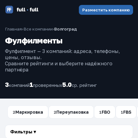
Разместить компанию
Главная
›
Все компании
›
Волгоград
Фулфилменты
Фулфилмент — 3 компаний: адреса, телефоны,
цены, отзывы.
Сравните рейтинги и выберите надёжного
партнёра
3
1
5.0
компаний
проверенных
ср. рейтинг
Маркировка
Переупаковка
FBO
FBS
2
2
1
1
Фильтры ▾