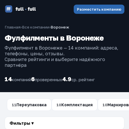
Разместить компанию
Главная
›
Все компании
›
Воронеж
Фулфилменты в Воронеже
Фулфилмент в Воронеже — 14 компаний: адреса,
телефоны, цены, отзывы.
Сравните рейтинги и выберите надёжного
партнёра
14
6
4.9
компаний
проверенных
ср. рейтинг
Переупаковка
Комплектация
Маркиров
11
10
10
Фильтры ▾