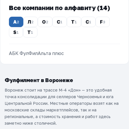
Все компании по алфавиту (14)
А
Л
О
С
Т
C
F
2
2
2
1
1
1
3
S
T
1
1
АБК ФулФил
Альта плюс
Фулфилмент в Воронеже
Воронеж стоит на трассе М-4 «Дон» — это удобная
точка консолидации для селлеров Черноземья и юга
Центральной России. Местные операторы возят как на
московские склады маркетплейсов, так и на
региональные, а стоимость хранения и работ здесь
заметно ниже столичной.