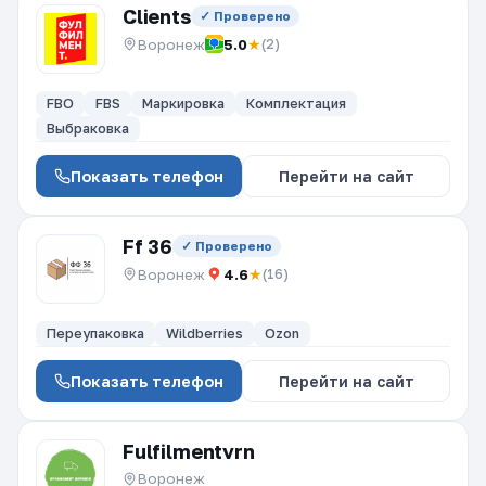
Clients
✓ Проверено
Воронеж
5.0
★
(2)
FBO
FBS
Маркировка
Комплектация
Выбраковка
Показать телефон
Перейти на сайт
Ff 36
✓ Проверено
Воронеж
4.6
★
(16)
Переупаковка
Wildberries
Ozon
Показать телефон
Перейти на сайт
Fulfilmentvrn
Воронеж