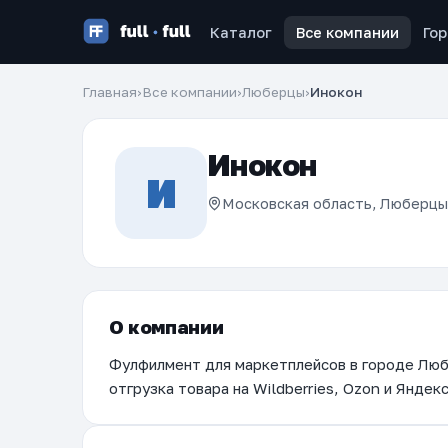
Каталог
Все компании
Го
Главная
›
Все компании
›
Люберцы
›
Инокон
Инокон
И
Московская область, Люберцы,
О компании
Фулфилмент для маркетплейсов в городе Любе
отгрузка товара на Wildberries, Ozon и Яндек