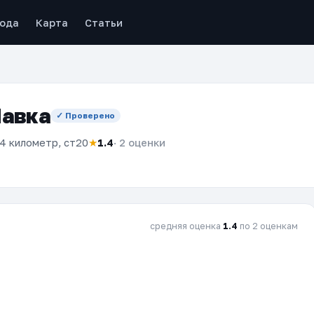
рода
Карта
Статьи
Лавка
✓ Проверено
4 километр, ст20
★
1.4
· 2 оценки
средняя оценка
1.4
по 2 оценкам