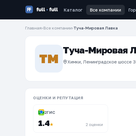
Каталог
Все компании
Го
Главная
›
Все компании
›
Туча-Мировая Лавка
Туча-Мировая 
ТМ
Химки, Ленинградское шоссе 3
ОЦЕНКИ И РЕПУТАЦИЯ
2ГИС
1.4
★
2 оценки