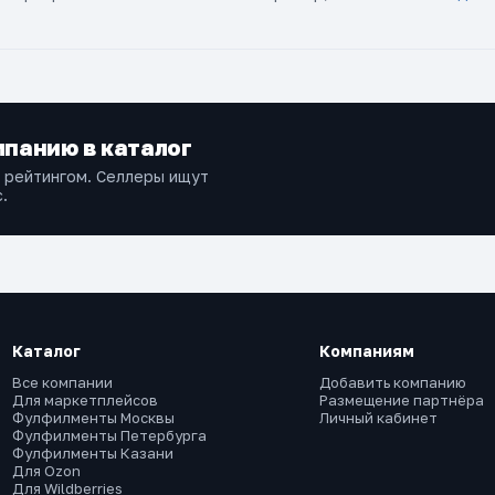
панию в каталог
и рейтингом. Селлеры ищут
.
Каталог
Компаниям
Все компании
Добавить компанию
Для маркетплейсов
Размещение партнёра
Фулфилменты Москвы
Личный кабинет
Фулфилменты Петербурга
Фулфилменты Казани
Для Ozon
Для Wildberries