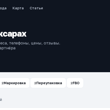
рода
Карта
Статьи
ксарах
еса, телефоны, цены, отзывы.
артнёра
Маркировка
Переупаковка
FBO
2
2
2
й