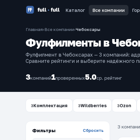
Каталог
Все компании
Го
Главная
›
Все компании
›
Чебоксары
Фулфилменты в Чебо
Фулфилмент в Чебоксарах — 3 компаний: адр
Сравните рейтинги и выберите надёжного п
3
1
5.0
компаний
проверенных
ср. рейтинг
Комплектация
Wildberries
Ozon
3
3
3
3 компани
Фильтры
Сбросить