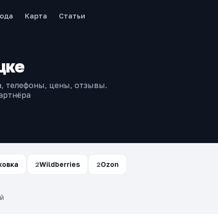
рода
Карта
Статьи
цке
, телефоны, цены, отзывы.
артнёра
ковка
Wildberries
Ozon
2
2
й