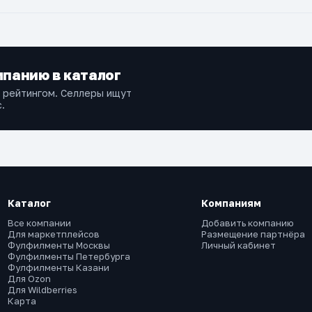
панию в каталог
и рейтингом. Селлеры ищут
.
Каталог
Компаниям
Все компании
Добавить компанию
Для маркетплейсов
Размещение партнёра
Фулфилменты Москвы
Личный кабинет
Фулфилменты Петербурга
Фулфилменты Казани
Для Ozon
Для Wildberries
Карта