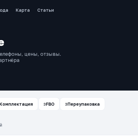
рода
Карта
Статьи
е
телефоны, цены, отзывы.
артнёра
Комплектация
FBO
Переупаковка
3
3
й