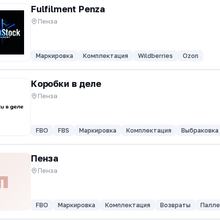
Fulfilment Penza
Пенза
Маркировка
Комплектация
Wildberries
Ozon
Коробки в деле
Пенза
FBO
FBS
Маркировка
Комплектация
Выбраковка
Пенза
Пенза
П
FBO
Маркировка
Комплектация
Возвраты
Палле