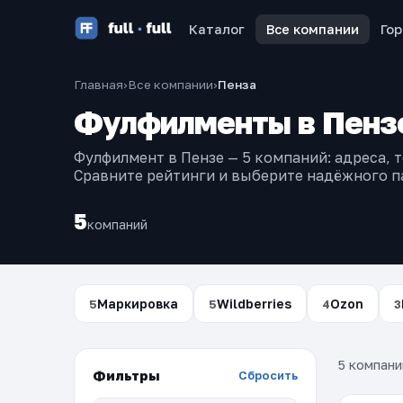
Каталог
Все компании
Го
Главная
›
Все компании
›
Пенза
Фулфилменты в Пенз
Фулфилмент в Пензе — 5 компаний: адреса, 
Сравните рейтинги и выберите надёжного п
5
компаний
Маркировка
Wildberries
Ozon
5
5
4
3
5 компани
Фильтры
Сбросить