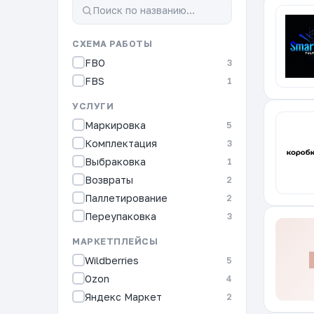
СХЕМА РАБОТЫ
FBO
3
FBS
1
УСЛУГИ
Маркировка
5
Комплектация
3
Выбраковка
1
Возвраты
2
Паллетирование
2
Переупаковка
3
МАРКЕТПЛЕЙСЫ
Wildberries
5
Ozon
4
Яндекс Маркет
2