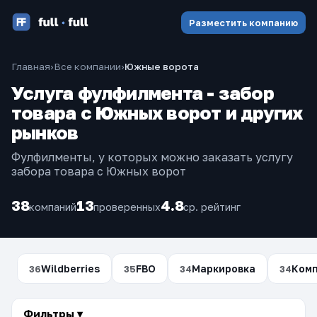
Разместить компанию
Главная
›
Все компании
›
Южные ворота
Услуга фулфилмента - забор
товара с Южных ворот и других
рынков
Фулфилменты, у которых можно заказать услугу
забора товара с Южных ворот
38
13
4.8
компаний
проверенных
ср. рейтинг
Wildberries
FBO
Маркировка
Ком
36
35
34
34
Фильтры ▾