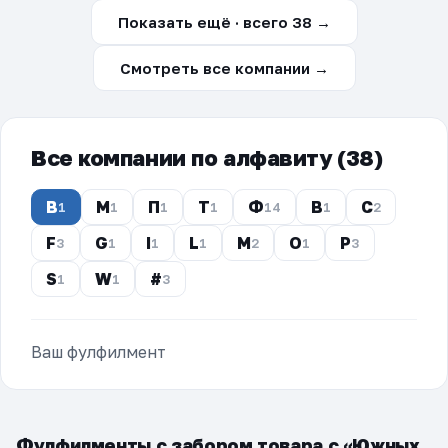
Показать ещё · всего 38 →
Смотреть все компании →
Все компании по алфавиту (38)
В
М
П
Т
Ф
B
C
1
1
1
1
14
1
2
F
G
I
L
M
O
P
3
1
1
1
2
1
3
S
W
#
1
1
3
Ваш фулфилмент
Фулфилменты с забором товара с «Южных